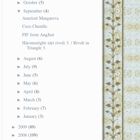
October
(5)
►
September
(4)
▼
Ametiszt Mangareva
Coco Chenille
PIF from AngJust
Háromszögbe zárt rivoli 3. / Rivoli in
Triangle 3.
August
(6)
►
July
(9)
►
June
(5)
►
May
(6)
►
April
(8)
►
March
(3)
►
February
(7)
►
January
(3)
►
2009
(89)
►
2008
(109)
►