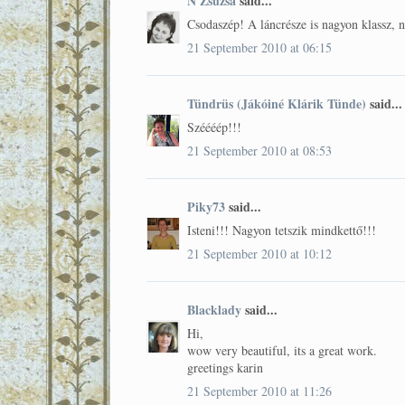
N Zsuzsa
said...
Csodaszép! A láncrésze is nagyon klassz, n
21 September 2010 at 06:15
Tündrüs (Jákóiné Klárik Tünde)
said...
Széééép!!!
21 September 2010 at 08:53
Piky73
said...
Isteni!!! Nagyon tetszik mindkettő!!!
21 September 2010 at 10:12
Blacklady
said...
Hi,
wow very beautiful, its a great work.
greetings karin
21 September 2010 at 11:26