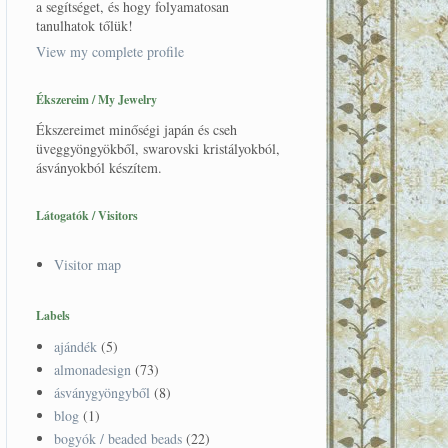
a segítséget, és hogy folyamatosan
tanulhatok tőlük!
View my complete profile
Ékszereim / My Jewelry
Ékszereimet minőségi japán és cseh
üveggyöngyökből, swarovski kristályokból,
ásványokból készítem.
Látogatók / Visitors
Visitor map
Labels
ajándék
(5)
almonadesign
(73)
ásványgyöngyből
(8)
blog
(1)
bogyók / beaded beads
(22)