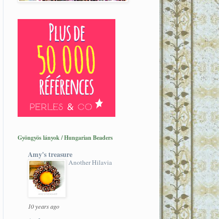
Gyöngyös lányok / Hungarian Beaders
Amy's treasure
Another Hilavia
10 years ago