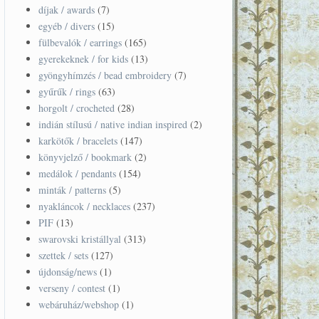
díjak / awards
(7)
egyéb / divers
(15)
fülbevalók / earrings
(165)
gyerekeknek / for kids
(13)
gyöngyhímzés / bead embroidery
(7)
gyűrűk / rings
(63)
horgolt / crocheted
(28)
indián stílusú / native indian inspired
(2)
karkötők / bracelets
(147)
könyvjelző / bookmark
(2)
medálok / pendants
(154)
minták / patterns
(5)
nyakláncok / necklaces
(237)
PIF
(13)
swarovski kristállyal
(313)
szettek / sets
(127)
újdonság/news
(1)
verseny / contest
(1)
webáruház/webshop
(1)