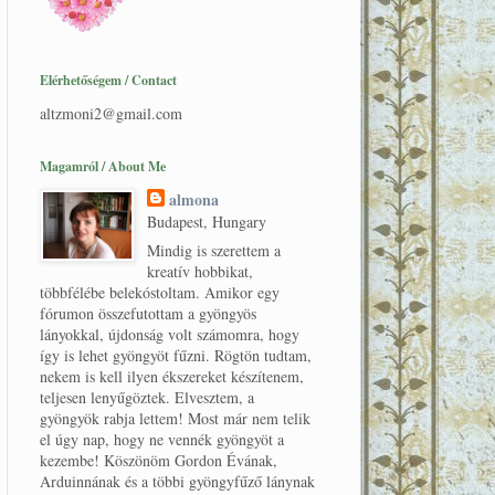
Elérhetőségem / Contact
altzmoni2@gmail.com
Magamról / About Me
almona
Budapest, Hungary
Mindig is szerettem a
kreatív hobbikat,
többfélébe belekóstoltam. Amikor egy
fórumon összefutottam a gyöngyös
lányokkal, újdonság volt számomra, hogy
így is lehet gyöngyöt fűzni. Rögtön tudtam,
nekem is kell ilyen ékszereket készítenem,
teljesen lenyűgöztek. Elvesztem, a
gyöngyök rabja lettem! Most már nem telik
el úgy nap, hogy ne vennék gyöngyöt a
kezembe! Köszönöm Gordon Évának,
Arduinnának és a többi gyöngyfűző lánynak