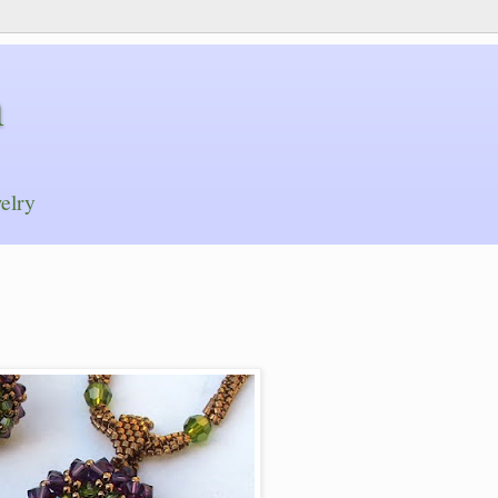
n
elry