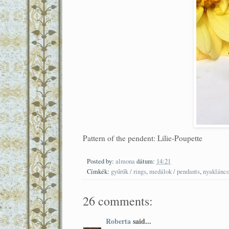
Pattern of the pendent: Lilie-Poupette
Posted by:
almona
dátum:
14:21
Címkék:
gyűrűk / rings
,
medálok / pendants
,
nyaklánco
26 comments:
Roberta
said...