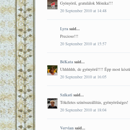
Gyönyörű, gratulálok Mónika!!!
20 September 2010 at 14:48
Lyra
said...
Precioso!!!
20 September 2010 at 15:57
BéKata
said...
Uhhhhhh, de gyönyörű!!!! Épp most készülö
20 September 2010 at 16:05
Szikati
said...
Tökéletes színösszeállítás, gyönyörűséges!
20 September 2010 at 18:04
Vervian
said...